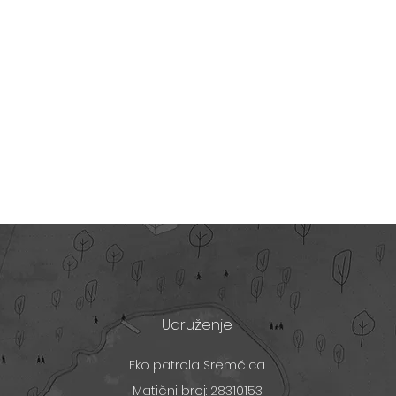
Udruženje
Eko patrola Sremčica
Matični broj: 28310153