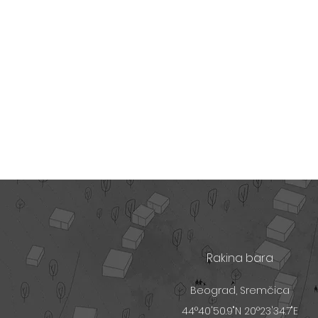
Rakina bara
Beograd, Sremčica
44°40'50.9"N 20°23'34.7"E