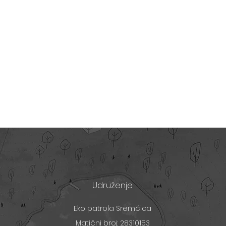
Udruženje
Eko patrola Sremčica
Matični broj: 28310153