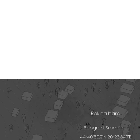
Rakina bara
Beograd, Sremčica
44°40'50.9"N 20°23'34.7"E